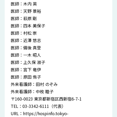
医師：木内 英
医師：天野 景裕
医師：萩原 剛
医師：四本 美保子
医師：村松 崇
医師：近澤 悠志
医師：備後 真登
医師：一木 昭人
医師：上久保 淑子
医師：宮下 竜伊
医師：原田 侑子
外来看護師：田村 のぞみ
外来看護師：中枚 睦子
〒160-0023 東京都新宿区西新宿6-7-1
TEL：03-3342-6111（代表）
URL：
https://hospinfo.tokyo-