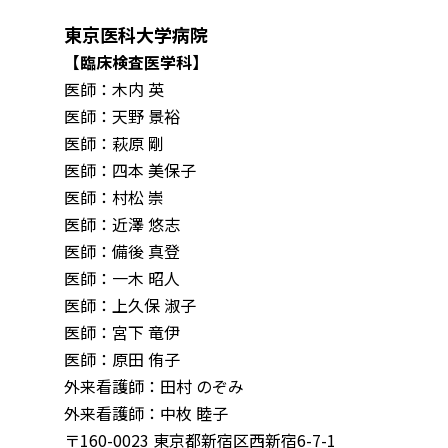
東京医科大学病院
【臨床検査医学科】
医師：木内 英
医師：天野 景裕
医師：萩原 剛
医師：四本 美保子
医師：村松 崇
医師：近澤 悠志
医師：備後 真登
医師：一木 昭人
医師：上久保 淑子
医師：宮下 竜伊
医師：原田 侑子
外来看護師：田村 のぞみ
外来看護師：中枚 睦子
〒160-0023 東京都新宿区西新宿6-7-1