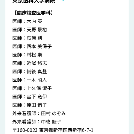
東京医科大学病院
【臨床検査医学科】
医師：木内 英
医師：天野 景裕
医師：萩原 剛
医師：四本 美保子
医師：村松 崇
医師：近澤 悠志
医師：備後 真登
医師：一木 昭人
医師：上久保 淑子
医師：宮下 竜伊
医師：原田 侑子
外来看護師：田村 のぞみ
外来看護師：中枚 睦子
〒160-0023 東京都新宿区西新宿6-7-1