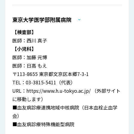
東京大学医学部附属病院
【検査部】
医師：西川 真子
【小児科】
医師：加藤 元博
医師：日高 もえ
〒113-8655 東京都文京区本郷7-3-1
TEL：03-3815-5411（代表）
URL：
https://www.h.u-tokyo.ac.jp/
（外部サイト
に移動します）
■血友病診療連携地域中核病院（日本血栓止血学
会）
■血友病診療特殊機能型病院