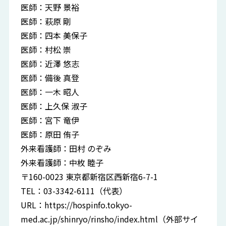
医師：天野 景裕
医師：萩原 剛
医師：四本 美保子
医師：村松 崇
医師：近澤 悠志
医師：備後 真登
医師：一木 昭人
医師：上久保 淑子
医師：宮下 竜伊
医師：原田 侑子
外来看護師：田村 のぞみ
外来看護師：中枚 睦子
〒160-0023 東京都新宿区西新宿6-7-1
TEL：03-3342-6111（代表）
URL：
https://hospinfo.tokyo-
med.ac.jp/shinryo/rinsho/index.html
（外部サイ