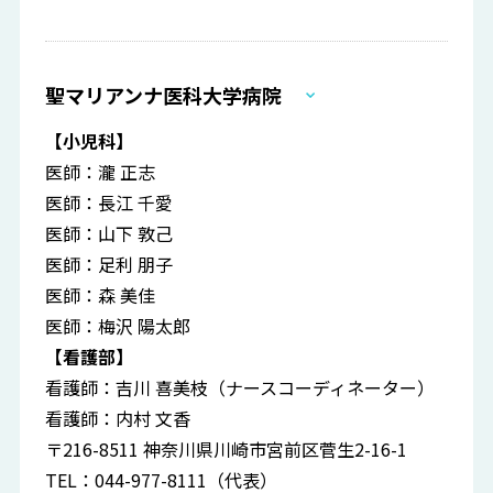
聖マリアンナ医科大学病院
【小児科】
医師：瀧 正志
医師：長江 千愛
医師：山下 敦己
医師：足利 朋子
医師：森 美佳
医師：梅沢 陽太郎
【看護部】
看護師：吉川 喜美枝（ナースコーディネーター）
看護師：内村 文香
〒216-8511 神奈川県川崎市宮前区菅生2-16-1
TEL：044-977-8111（代表）